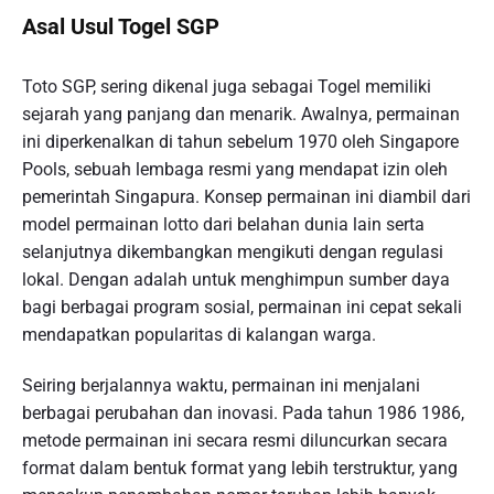
Asal Usul Togel SGP
Toto SGP, sering dikenal juga sebagai Togel memiliki
sejarah yang panjang dan menarik. Awalnya, permainan
ini diperkenalkan di tahun sebelum 1970 oleh Singapore
Pools, sebuah lembaga resmi yang mendapat izin oleh
pemerintah Singapura. Konsep permainan ini diambil dari
model permainan lotto dari belahan dunia lain serta
selanjutnya dikembangkan mengikuti dengan regulasi
lokal. Dengan adalah untuk menghimpun sumber daya
bagi berbagai program sosial, permainan ini cepat sekali
mendapatkan popularitas di kalangan warga.
Seiring berjalannya waktu, permainan ini menjalani
berbagai perubahan dan inovasi. Pada tahun 1986 1986,
metode permainan ini secara resmi diluncurkan secara
format dalam bentuk format yang lebih terstruktur, yang