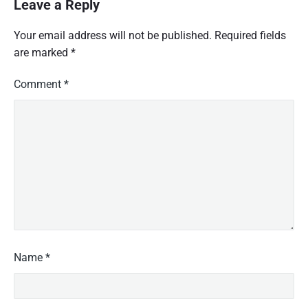
Leave a Reply
Your email address will not be published.
Required fields
are marked
*
Comment
*
Name
*