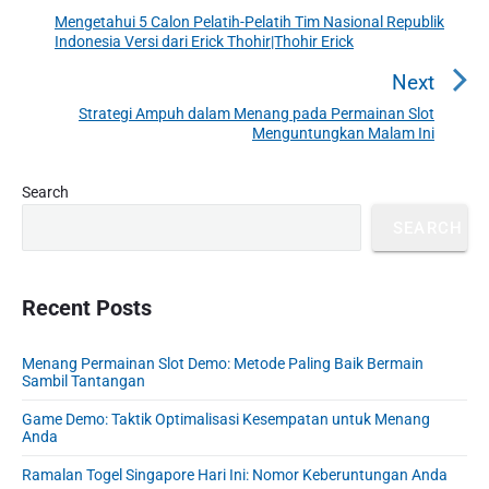
t
Mengetahui 5 Calon Pelatih-Pelatih Tim Nasional Republik
P
Indonesia Versi dari Erick Thohir|Thohir Erick
n
r
a
e
Next
v
v
Strategi Ampuh dalam Menang pada Permainan Slot
N
i
Menguntungkan Malam Ini
i
e
o
g
x
u
P
Search
a
t
r
s
t
p
SEARCH
i
p
o
i
m
o
s
a
o
s
r
Recent Posts
t
n
t
y
:
S
:
Menang Permainan Slot Demo: Metode Paling Baik Bermain
i
Sambil Tantangan
d
e
Game Demo: Taktik Optimalisasi Kesempatan untuk Menang
Anda
b
a
Ramalan Togel Singapore Hari Ini: Nomor Keberuntungan Anda
r