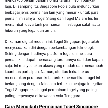
mencakup penambahan nomor taruhan lebih banyak
lagi. Di samping itu, Singapore Pools pula meluncurkan
berbagai jenis permainan lain yang menarik untuk para
pemain, misalnya Togel Siang dan Togel Malam Ini. Ini
menambah daya tarik permainan ini sebagai salah satu
hiburan yang legal dan aman.
Di zaman digital modern ini, Togel Singapore juga telah
menyesuaikan diri dengan perkembangan teknologi.
Seiring dengan hadirnya platform togel online, para
pemain kini dapat memasang taruhannya dari dan kapan
saja. Ini menyediakan akses yang mudah dan menambah
kuantitas partisipan. Namun, otoritas terkait terus
menerapkan peraturan ketat untuk memastikan togel ini
berlangsung dengan fair serta terbuka, menjaga integritas
Togel Singapore sebagai permainan togel yang paling
paling terpercaya di kawasan Asia Tenggara.
Cara Mengikuti Permainan Togel Singapore