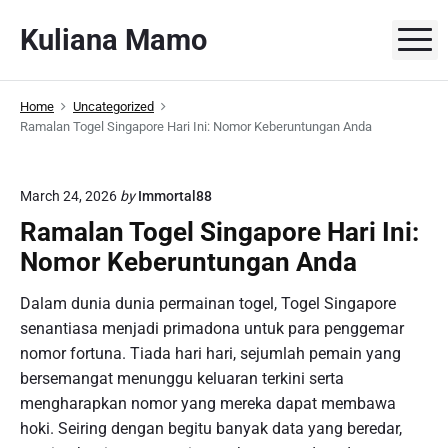
S
Kuliana Mamo
k
M
i
p
Home
Uncategorized
t
Ramalan Togel Singapore Hari Ini: Nomor Keberuntungan Anda
o
c
o
March 24, 2026
by
Immortal88
n
Ramalan Togel Singapore Hari Ini:
t
Nomor Keberuntungan Anda
e
n
Dalam dunia dunia permainan togel, Togel Singapore
t
senantiasa menjadi primadona untuk para penggemar
nomor fortuna. Tiada hari hari, sejumlah pemain yang
bersemangat menunggu keluaran terkini serta
mengharapkan nomor yang mereka dapat membawa
hoki. Seiring dengan begitu banyak data yang beredar,