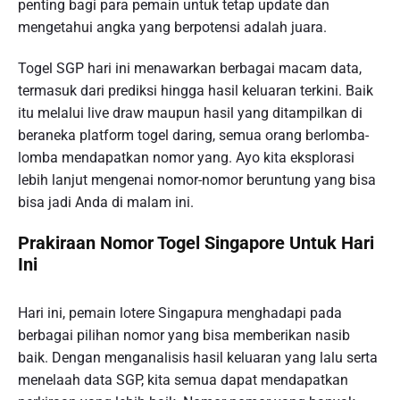
penting bagi para pemain untuk tetap update dan
mengetahui angka yang berpotensi adalah juara.
Togel SGP hari ini menawarkan berbagai macam data,
termasuk dari prediksi hingga hasil keluaran terkini. Baik
itu melalui live draw maupun hasil yang ditampilkan di
beraneka platform togel daring, semua orang berlomba-
lomba mendapatkan nomor yang. Ayo kita eksplorasi
lebih lanjut mengenai nomor-nomor beruntung yang bisa
bisa jadi Anda di malam ini.
Prakiraan Nomor Togel Singapore Untuk Hari
Ini
Hari ini, pemain lotere Singapura menghadapi pada
berbagai pilihan nomor yang bisa memberikan nasib
baik. Dengan menganalisis hasil keluaran yang lalu serta
menelaah data SGP, kita semua dapat mendapatkan