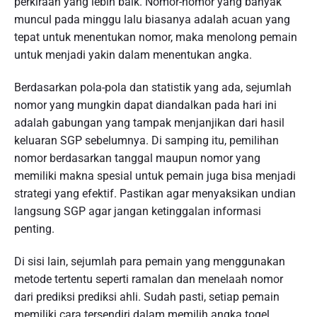
perkiraan yang lebih baik. Nomor-nomor yang banyak
muncul pada minggu lalu biasanya adalah acuan yang
tepat untuk menentukan nomor, maka menolong pemain
untuk menjadi yakin dalam menentukan angka.
Berdasarkan pola-pola dan statistik yang ada, sejumlah
nomor yang mungkin dapat diandalkan pada hari ini
adalah gabungan yang tampak menjanjikan dari hasil
keluaran SGP sebelumnya. Di samping itu, pemilihan
nomor berdasarkan tanggal maupun nomor yang
memiliki makna spesial untuk pemain juga bisa menjadi
strategi yang efektif. Pastikan agar menyaksikan undian
langsung SGP agar jangan ketinggalan informasi
penting.
Di sisi lain, sejumlah para pemain yang menggunakan
metode tertentu seperti ramalan dan menelaah nomor
dari prediksi prediksi ahli. Sudah pasti, setiap pemain
memiliki cara tersendiri dalam memilih angka togel