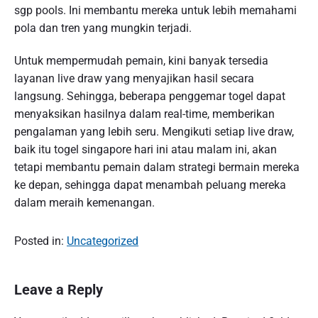
sgp pools. Ini membantu mereka untuk lebih memahami
pola dan tren yang mungkin terjadi.
Untuk mempermudah pemain, kini banyak tersedia
layanan live draw yang menyajikan hasil secara
langsung. Sehingga, beberapa penggemar togel dapat
menyaksikan hasilnya dalam real-time, memberikan
pengalaman yang lebih seru. Mengikuti setiap live draw,
baik itu togel singapore hari ini atau malam ini, akan
tetapi membantu pemain dalam strategi bermain mereka
ke depan, sehingga dapat menambah peluang mereka
dalam meraih kemenangan.
Posted in:
Uncategorized
Leave a Reply