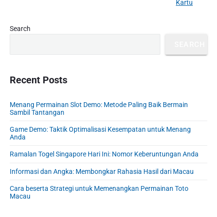
v
Kartu
e
i
i
x
o
g
P
Search
t
u
r
a
p
SEARCH
i
s
t
o
m
p
i
s
a
o
o
r
Recent Posts
t
s
y
n
:
t
S
Menang Permainan Slot Demo: Metode Paling Baik Bermain
:
i
Sambil Tantangan
d
e
Game Demo: Taktik Optimalisasi Kesempatan untuk Menang
Anda
b
a
Ramalan Togel Singapore Hari Ini: Nomor Keberuntungan Anda
r
Informasi dan Angka: Membongkar Rahasia Hasil dari Macau
Cara beserta Strategi untuk Memenangkan Permainan Toto
Macau