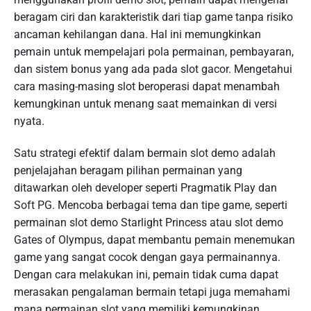
beragam ciri dan karakteristik dari tiap game tanpa risiko
ancaman kehilangan dana. Hal ini memungkinkan
pemain untuk mempelajari pola permainan, pembayaran,
dan sistem bonus yang ada pada slot gacor. Mengetahui
cara masing-masing slot beroperasi dapat menambah
kemungkinan untuk menang saat memainkan di versi
nyata.
Satu strategi efektif dalam bermain slot demo adalah
penjelajahan beragam pilihan permainan yang
ditawarkan oleh developer seperti Pragmatik Play dan
Soft PG. Mencoba berbagai tema dan tipe game, seperti
permainan slot demo Starlight Princess atau slot demo
Gates of Olympus, dapat membantu pemain menemukan
game yang sangat cocok dengan gaya permainannya.
Dengan cara melakukan ini, pemain tidak cuma dapat
merasakan pengalaman bermain tetapi juga memahami
mana permainan slot yang memiliki kemungkinan