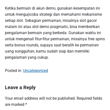
Ketika bermain di akun demo, gunakan kesempatan ini
untuk mengujicoba strategi dan memahami mekanisme
setiap slot. Sebagian permainan, misalnya slot gacor
malam ini atau slot demo pragmatic, bisa memberikan
pengalaman bermain yang berbeda. Gunakan waktu ini
untuk mengenali fitur-fitur permainan, misalnya free spins
serta bonus rounds, supaya saat beralih ke permainan
uang sungguhan, kamu sudah siap dan memiliki
pengalaman yang cukup.
Posted in:
Uncategorized
Leave a Reply
Your email address will not be published.
Required fields
are marked
*