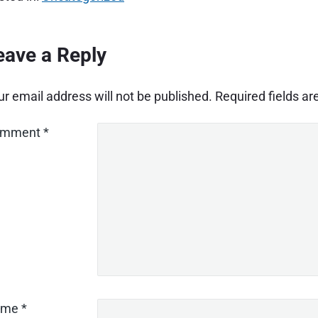
eave a Reply
ur email address will not be published.
Required fields a
omment
*
ame
*