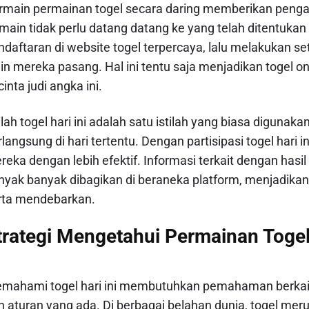
rmain permainan togel secara daring memberikan pengal
main tidak perlu datang datang ke yang telah ditentuka
ndaftaran di website togel terpercaya, lalu melakukan 
gin mereka pasang. Hal ini tentu saja menjadikan togel o
inta judi angka ini.
tilah togel hari ini adalah satu istilah yang biasa digunak
rlangsung di hari tertentu. Dengan partisipasi togel hari
reka dengan lebih efektif. Informasi terkait dengan hasil
nyak banyak dibagikan di beraneka platform, menjadika
rta mendebarkan.
trategi Mengetahui Permainan Togel 
mahami togel hari ini membutuhkan pemahaman berkait
n aturan yang ada. Di berbagai belahan dunia, togel me