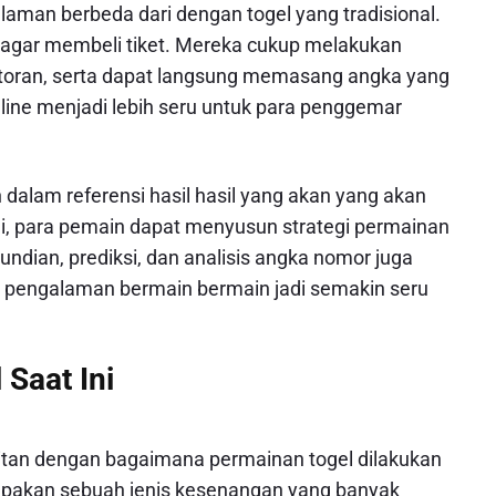
aman berbeda dari dengan togel yang tradisional.
n agar membeli tiket. Mereka cukup melakukan
setoran, serta dapat langsung memasang angka yang
nline menjadi lebih seru untuk para penggemar
an dalam referensi hasil hasil yang akan yang akan
 ini, para pemain dapat menyusun strategi permainan
 undian, prediksi, dan analisis angka nomor juga
n pengalaman bermain bermain jadi semakin seru
Saat Ini
an dengan bagaimana permainan togel dilakukan
rupakan sebuah jenis kesenangan yang banyak