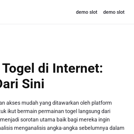
demo slot
demo slot
ogel di Internet:
ri Sini
gan akses mudah yang ditawarkan oleh platform
tuk ikut bermain permainan togel langsung dari
 menjadi sorotan utama baik bagi mereka ingin
nalisis menganalisis angka-angka sebelumnya dalam