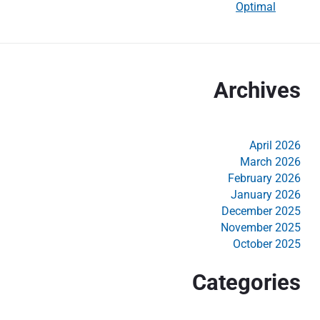
Optimal
e
x
t
p
Archives
o
s
t
April 2026
:
March 2026
February 2026
January 2026
December 2025
November 2025
October 2025
Categories