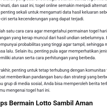
minati, dan saat ini, togel online semakin menjadi alter
i, penting sekali untuk mengamati data hasil keluaran
ri-ciri serta kecenderungan yang dapat terjadi.
lah satu cara cara agar mengetahui permainan togel har
langan yang kerap muncul dari hasil undian sebelumnya. 
mpunyai probabilitas yang tinggi agar tampil, sehingga 
sa lalu. Selain itu, penting pula agar memperhatikan jen
miliki aturan serta cara perhitungan yang berbeda.
rakhir, penting untuk tetap terhubung dengan komunita
pat memberikan pandangan baru dan strategi yang berb
au grup di media sosial, Anda bisa memperoleh berita 
mu mengenai togel hari ini.
ips Bermain Lotto Sambil Aman