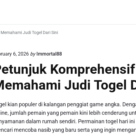
: Memahami Judi Togel Dari Sini
ruary 6, 2026
by
Immortal88
etunjuk Komprehensif T
emahami Judi Togel Da
gel kian populer di kalangan penggiat game angka. Den
line, jumlah pemain yang pemain kini lebih cenderung un
nyamanan dalam rumah sendiri. Permainan togel hari ini
ncari mencoba nasib yang baru serta yang ingin menga