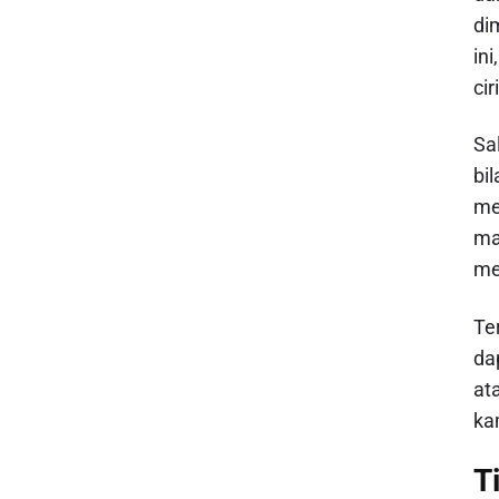
di
in
ci
Sa
bi
me
ma
me
Te
da
at
ka
T