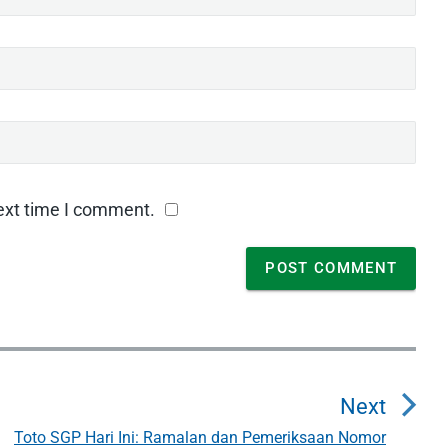
next time I comment.
Next
Toto SGP Hari Ini: Ramalan dan Pemeriksaan Nomor
N