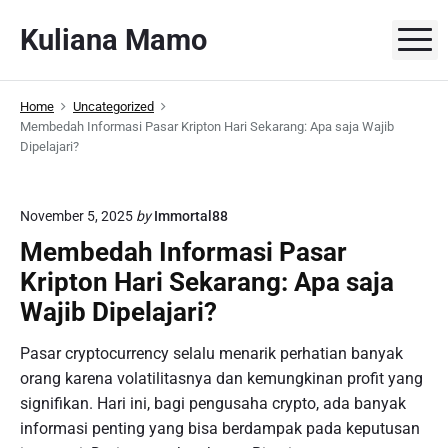
S
Kuliana Mamo
k
M
i
p
Home
Uncategorized
t
Membedah Informasi Pasar Kripton Hari Sekarang: Apa saja Wajib
o
Dipelajari?
c
o
n
November 5, 2025
by
Immortal88
t
Membedah Informasi Pasar
e
Kripton Hari Sekarang: Apa saja
n
Wajib Dipelajari?
t
Pasar cryptocurrency selalu menarik perhatian banyak
orang karena volatilitasnya dan kemungkinan profit yang
signifikan. Hari ini, bagi pengusaha crypto, ada banyak
informasi penting yang bisa berdampak pada keputusan