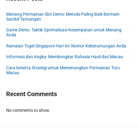
s
y
t
n
t
S
:
Menang Permainan Slot Demo: Metode Paling Baik Bermain
:
i
Sambil Tantangan
d
e
Game Demo: Taktik Optimalisasi Kesempatan untuk Menang
Anda
b
a
Ramalan Togel Singapore Hari Ini: Nomor Keberuntungan Anda
r
Informasi dan Angka: Membongkar Rahasia Hasil dari Macau
Cara beserta Strategi untuk Memenangkan Permainan Toto
Macau
Recent Comments
No comments to show.