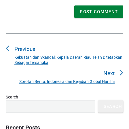
P
o
Previous
s
t
Kekuatan dan Skandal: Kepala Daerah Riau Telah Ditetapkan
P
Sebagai Tersangka
n
r
a
e
Next
v
v
Sorotan Berita: Indonesia dan Kejadian Global Hari Ini
N
i
i
e
o
g
P
x
Search
u
r
a
t
SEARCH
i
s
t
p
m
p
o
i
a
o
s
o
r
Recent Posts