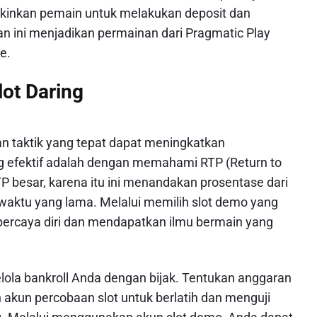
kinkan pemain untuk melakukan deposit dan
 ini menjadikan permainan dari Pragmatic Play
e.
ot Daring
n taktik yang tepat dapat meningkatkan
 efektif adalah dengan memahami RTP (Return to
RTP besar, karena itu ini menandakan prosentase dari
waktu yang lama. Melalui memilih slot demo yang
percaya diri dan mendapatkan ilmu bermain yang
gelola bankroll Anda dengan bijak. Tentukan anggaran
 akun percobaan slot untuk berlatih dan menguji