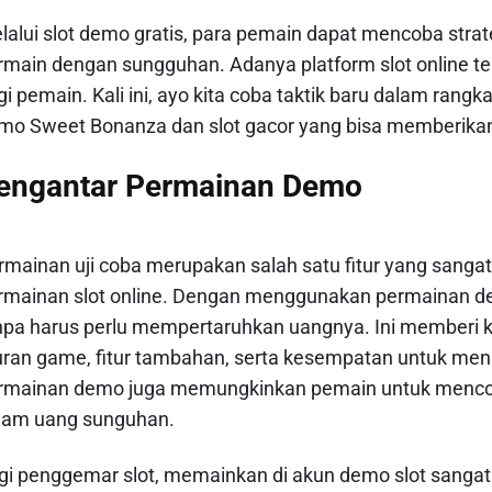
lalui slot demo gratis, para pemain dapat mencoba strat
rmain dengan sungguhan. Adanya platform slot onlin
gi pemain. Kali ini, ayo kita coba taktik baru dalam rang
mo Sweet Bonanza dan slot gacor yang bisa memberika
engantar Permainan Demo
rmainan uji coba merupakan salah satu fitur yang sanga
rmainan slot online. Dengan menggunakan permainan d
npa harus perlu mempertaruhkan uangnya. Ini memberi
uran game, fitur tambahan, serta kesempatan untuk menan
rmainan demo juga memungkinkan pemain untuk mencob
lam uang sunguhan.
gi penggemar slot, memainkan di akun demo slot sanga