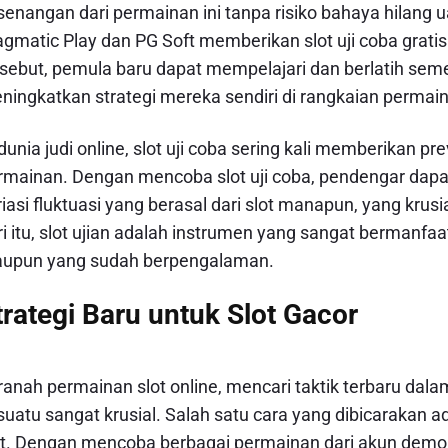
senangan dari permainan ini tanpa risiko bahaya hilang
agmatic Play dan PG Soft memberikan slot uji coba grat
rsebut, pemula baru dapat mempelajari dan berlatih s
ningkatkan strategi mereka sendiri di rangkaian permain
 dunia judi online, slot uji coba sering kali memberikan
rmainan. Dengan mencoba slot uji coba, pendengar dapat
riasi fluktuasi yang berasal dari slot manapun, yang kru
ri itu, slot ujian adalah instrumen yang sangat bermanfa
upun yang sudah berpengalaman.
trategi Baru untuk Slot Gacor
 ranah permainan slot online, mencari taktik terbaru 
suatu sangat krusial. Salah satu cara yang dibicaraka
ot. Dengan mencoba berbagai permainan dari akun demo,