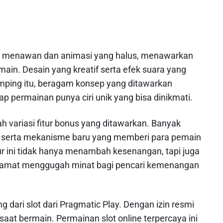
ang menawan dan animasi yang halus, menawarkan
n. Desain yang kreatif serta efek suara yang
mping itu, beragam konsep yang ditawarkan
 permainan punya ciri unik yang bisa dinikmati.
ah variasi fitur bonus yang ditawarkan. Banyak
da, serta mekanisme baru yang memberi para pemain
ur ini tidak hanya menambah kesenangan, tapi juga
i amat menggugah minat bagi pencari kemenangan
dari slot dari Pragmatic Play. Dengan izin resmi
aat bermain. Permainan slot online terpercaya ini