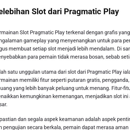
elebihan Slot dari Pragmatic Play
rmainan Slot Pragmatic Play terkenal dengan grafis y
ngalaman gameplay yang menyenangkan untuk para pemai
gus membuat setiap slot menjadi lebih mendalam. Di sa
nyebabkan para pemain tidak merasa bosan, sebab setiap
lah satu unggulan utama dari slot dari Pragmatic Play ial
rmainan memiliki fitur seperti putaran gratis, penggan
luang yang lebih banyak peluang untuk menang. Fitur-fit
naikkan kemungkinan kemenangan, menjadikan slot in
sar.
pastian dan segala aspek keamanan adalah aspek penting 
n pengujian secara berkala, pemain dapat merasa aman s