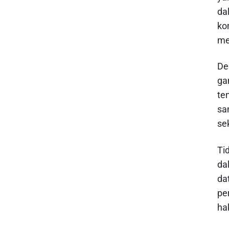
da
ko
me
De
ga
te
sa
se
Ti
da
da
pe
ha