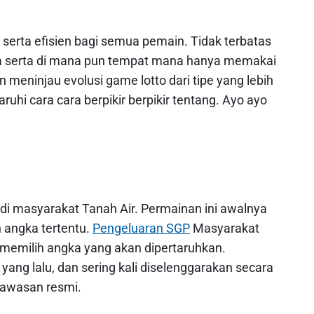
serta efisien bagi semua pemain. Tidak terbatas
aja serta di mana pun tempat mana hanya memakai
 meninjau evolusi game lotto dari tipe yang lebih
hi cara cara berpikir berpikir tentang. Ayo ayo
 di masyarakat Tanah Air. Permainan ini awalnya
n angka tertentu.
Pengeluaran SGP
Masyarakat
 memilih angka yang akan dipertaruhkan.
yang lalu, dan sering kali diselenggarakan secara
ngawasan resmi.