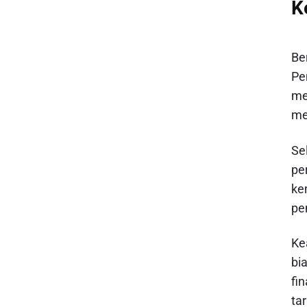
K
Be
Pe
me
me
Se
pe
ke
pe
Ke
bi
fi
ta