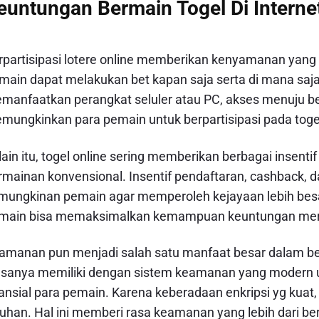
euntungan Bermain Togel Di Interne
rpartisipasi lotere online memberikan kenyamanan yang 
main dapat melakukan bet kapan saja serta di mana saja
manfaatkan perangkat seluler atau PC, akses menuju ber
mungkinkan para pemain untuk berpartisipasi pada togel 
lain itu, togel online sering memberikan berbagai insent
rmainan konvensional. Insentif pendaftaran, cashback,
mungkinan pemain agar memperoleh kejayaan lebih besa
main bisa memaksimalkan kemampuan keuntungan mereka 
amanan pun menjadi salah satu manfaat besar dalam bert
asanya memiliki dengan sistem keamanan yang modern u
nansial para pemain. Karena keberadaan enkripsi yg kua
ruhan. Hal ini memberi rasa keamanan yang lebih dari b