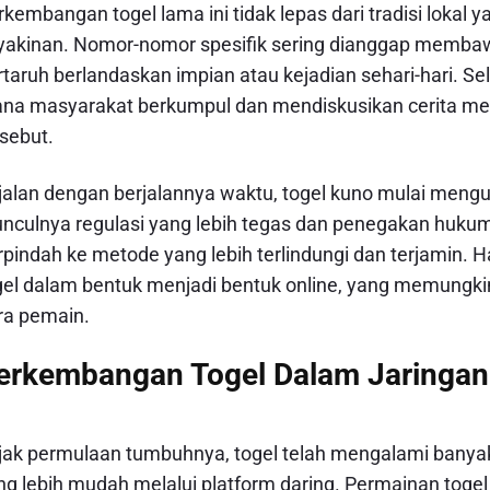
rkembangan togel lama ini tidak lepas dari tradisi loka
yakinan. Nomor-nomor spesifik sering dianggap memba
rtaruh berlandaskan impian atau kejadian sehari-hari. Sela
na masyarakat berkumpul dan mendiskusikan cerita me
rsebut.
jalan dengan berjalannya waktu, togel kuno mulai men
nculnya regulasi yang lebih tegas dan penegakan huku
rpindah ke metode yang lebih terlindungi dan terjamin. 
gel dalam bentuk menjadi bentuk online, yang memungkin
ra pemain.
erkembangan Togel Dalam Jaringan
jak permulaan tumbuhnya, togel telah mengalami banyak
ng lebih mudah melalui platform daring. Permainan tog