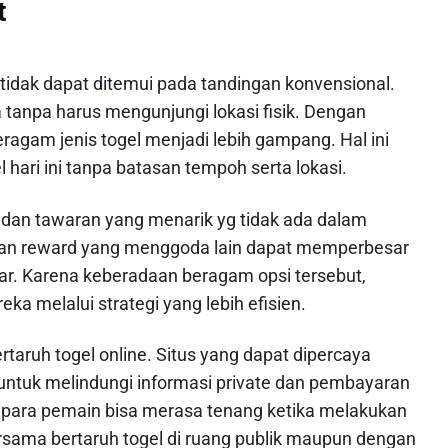
t
tidak dapat ditemui pada tandingan konvensional.
 tanpa harus mengunjungi lokasi fisik. Dengan
agam jenis togel menjadi lebih gampang. Hal ini
hari ini tanpa batasan tempoh serta lokasi.
if dan tawaran yang menarik yg tidak ada dalam
 dan reward yang menggoda lain dapat memperbesar
r. Karena keberadaan beragam opsi tersebut,
melalui strategi yang lebih efisien.
aruh togel online. Situs yang dapat dipercaya
ntuk melindungi informasi private dan pembayaran
t, para pemain bisa merasa tenang ketika melakukan
ersama bertaruh togel di ruang publik maupun dengan