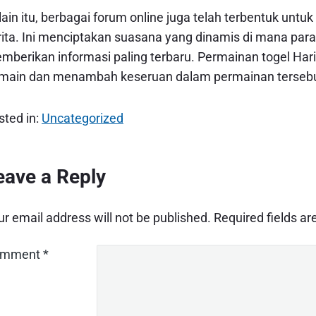
lain itu, berbagai forum online juga telah terbentuk u
rita. Ini menciptakan suasana yang dinamis di mana pa
mberikan informasi paling terbaru. Permainan togel Hari 
main dan menambah keseruan dalam permainan tersebu
sted in:
Uncategorized
eave a Reply
ur email address will not be published.
Required fields a
omment
*