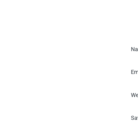
N
Em
We
Sa