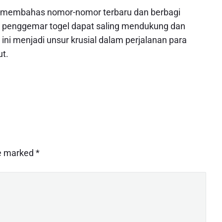
ntuk membahas nomor-nomor terbaru dan berbagi
ra penggemar togel dapat saling mendukung dan
ini menjadi unsur krusial dalam perjalanan para
t.
re marked
*