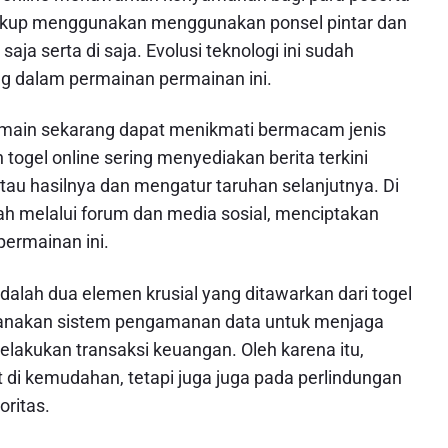
. Cukup menggunakan menggunakan ponsel pintar dan
a serta di saja. Evolusi teknologi ini sudah
g dalam permainan permainan ini.
emain sekarang dapat menikmati bermacam jenis
togel online sering menyediakan berita terkini
tau hasilnya dan mengatur taruhan selanjutnya. Di
ah melalui forum dan media sosial, menciptakan
permainan ini.
alah dua elemen krusial yang ditawarkan dari togel
ksanakan sistem pengamanan data untuk menjaga
lakukan transaksi keuangan. Oleh karena itu,
 di kemudahan, tetapi juga juga pada perlindungan
oritas.